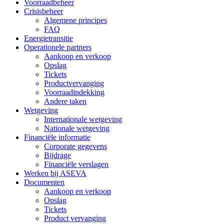
Voorraadbeheer
Crisisbeheer
Algemene principes
FAQ
Energietransitie
Operationele partners
Aankoop en verkoop
Opslag
Tickets
Productvervanging
Voorraadindekking
Andere taken
Wetgeving
Internationale wetgeving
Nationale wetgeving
Financiële informatie
Corporate gegevens
Bijdrage
Financiële verslagen
Werken bij ASEVA
Documenten
Aankoop en verkoop
Opslag
Tickets
Product vervanging